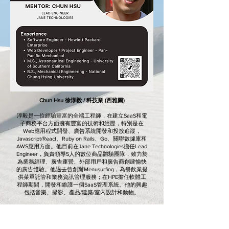
Chun Hsu 徐淳毅 / 科技業 (西雅圖)
淳毅是一位經驗豐富的全端工程師，在建立SaaS和電
子商務平台方面擁有豐富的技術和經歷，特別是在
Web應用程式開發、廣告系統開發和投放追蹤，
Javascript/React、Ruby on Rails、Go、關聯數據庫和
AWS應用方面。他目前在Jane Technologies擔任Lead
Engineer，負責領導5人的數位商品體驗團隊，致力於
為業務經理、廣告運營、外部用戶和廣告商創建愉快
的廣告體驗。他過去曾創辦Menusurfing，為餐飲業提
供菜單託管和業務資訊管理服務；在HPE擔任軟體工
程師期間，開發和維護一個SaaS管理系統。他的興趣
包括音樂、攝影、產品/建築/室內設計和動物。
淳毅希望他的經驗能夠幫助對初次求職、跨領域求
職、軟體業環境/職涯發展、電商/B2B服務、軟體產品
開發管理、遠端協作、新創環境、以及美國/台灣遠端